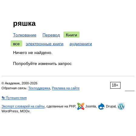
ряшка
Толкование
Перевод
Книги
все
электронные книги
аудиокниги
Ничего не найдено.
Попробуйте изменить запрос
© Академик, 2000-2026
18+
Обратная связь:
Техподдержка
,
Реклама на сайте
👣 Путешествия
Экспорт словарей на сайты
, сделанные на PHP,
Joomla,
Drupal,
WordPress, MODx.